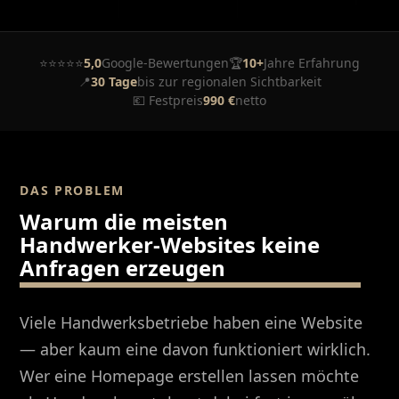
⭐⭐⭐⭐⭐
5,0
Google-Bewertungen
🏆
10+
Jahre Erfahrung
📍
30 Tage
bis zur regionalen Sichtbarkeit
💶 Festpreis
990 €
netto
DAS PROBLEM
Warum die meisten
Handwerker-Websites keine
Anfragen erzeugen
Viele Handwerksbetriebe haben eine Website
— aber kaum eine davon funktioniert wirklich.
Wer eine Homepage erstellen lassen möchte